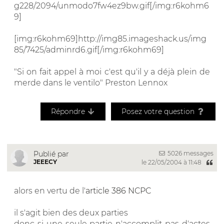
g228/2094/unmodo7fw4ez9bw.gif[/img:r6kohm6
9]
[img:r6kohm69]http://img85.imageshack.us/img
85/7425/adminrd6.gif[/img:r6kohm69]
"Si on fait appel à moi c'est qu'il y a déjà plein de
merde dans le ventilo" Preston Lennox
Répondre
Posez votre question
5026 messages
Publié par
JEEECY
le 22/05/2004 à 11:48
alors en vertu de l'
article 386 NCPC
il s'agit bien des deux parties
donc si une seule partie n'accomplit pas d'actes