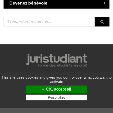
Devenez bénévole
Mentions légales
This site uses cookies and gives you control over what you want to
Politique de confidentialité
activate
Conditions générales d'utilisation
✓ OK, accept all
Liste des forums
Contactez-nous
Personalize
Privacy policy
Flux RSS
Copyright
2026 Juristudiant.com - Tous droits réservés