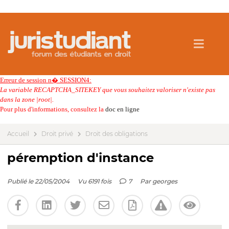
Erreur de session n� SESSION4:
La variable RECAPTCHA_SITEKEY que vous souhaitez valoriser n'existe pas
dans la zone |root|.
Pour plus d'informations, consultez la
doc en ligne
Accueil
Droit privé
Droit des obligations
péremption d'instance
Publié le 22/05/2004
Vu 6191 fois
7
Par
georges