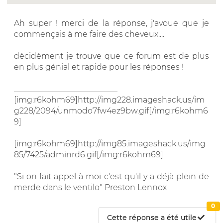
Ah super ! merci de la réponse, j'avoue que je
commençais à me faire des cheveux....
décidément je trouve que ce forum est de plus
en plus génial et rapide pour les réponses !
__________________________
[img:r6kohm69]http://img228.imageshack.us/im
g228/2094/unmodo7fw4ez9bw.gif[/img:r6kohm6
9]
[img:r6kohm69]http://img85.imageshack.us/img
85/7425/adminrd6.gif[/img:r6kohm69]
"Si on fait appel à moi c'est qu'il y a déjà plein de
merde dans le ventilo" Preston Lennox
0
Cette réponse a été utile