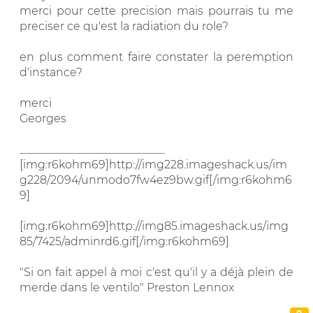
merci pour cette precision mais pourrais tu me
preciser ce qu'est la radiation du role?
en plus comment faire constater la peremption
d'instance?
merci
Georges
__________________________
[img:r6kohm69]http://img228.imageshack.us/im
g228/2094/unmodo7fw4ez9bw.gif[/img:r6kohm6
9]
[img:r6kohm69]http://img85.imageshack.us/img
85/7425/adminrd6.gif[/img:r6kohm69]
"Si on fait appel à moi c'est qu'il y a déjà plein de
merde dans le ventilo" Preston Lennox