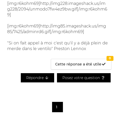
[img:r6kohm69]http://img228.imageshack.us/im
g228/2094/unmodo7fw4ez9bw.gif[/img:r6kohm6
9]
[img:r6kohm69]http://img85.imageshack.us/img
85/7425/adminrd6.gif[/img:r6kohm69]
"Si on fait appel à moi c'est qu'il y a déjà plein de
merde dans le ventilo" Preston Lennox
0
Cette réponse a été utile
Répondre
Posez votre question
1