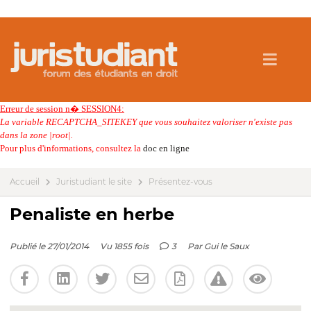
Erreur de session n� SESSION4:
La variable RECAPTCHA_SITEKEY que vous souhaitez valoriser n'existe pas
dans la zone |root|.
Pour plus d'informations, consultez la
doc en ligne
Accueil
Juristudiant le site
Présentez-vous
Penaliste en herbe
Publié le 27/01/2014
Vu 1855 fois
3
Par
Gui le Saux