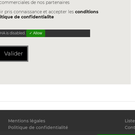
s commerciales de nos partenaires
ir pris connaissance et accepter les
conditions
itique de confidentialite
A is disabled.
✓ Allow
Valider
Mentions légales
List
Politique de confidentialité
Cont
Conditions générales d'utilisation
Flux