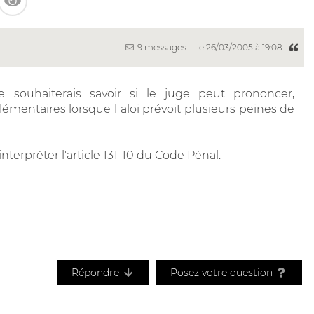
9 messages
le 26/03/2005 à 19:08
e souhaiterais savoir si le juge peut prononcer,
mentaires lorsque l aloi prévoit plusieurs peines de
interpréter l'article 131-10 du Code Pénal.
Répondre
Posez votre question