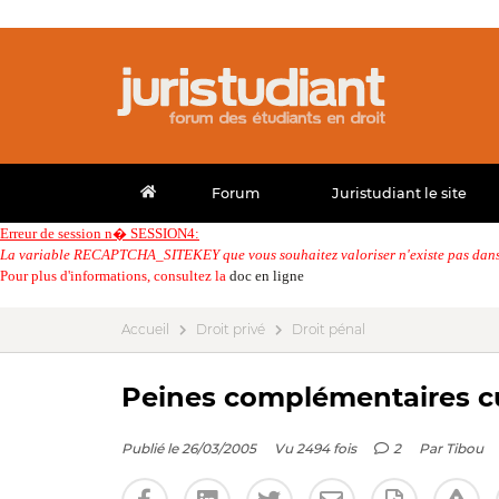
Forum
Juristudiant le site
Erreur de session n� SESSION4:
La variable RECAPTCHA_SITEKEY que vous souhaitez valoriser n'existe pas dans 
Pour plus d'informations, consultez la
doc en ligne
Accueil
Droit privé
Droit pénal
Peines complémentaires c
Publié le 26/03/2005
Vu 2494 fois
2
Par
Tibou