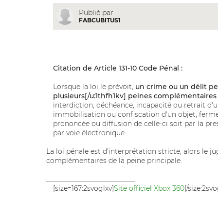
Publié par
FABCUBITUS1
Citation de Article 131-10 Code Pénal :
Lorsque la loi le prévoit,
un crime ou un délit pe
plusieurs[/u:1thfh1kv] peines complémentaires
interdiction, déchéance, incapacité ou retrait d'u
immobilisation ou confiscation d'un objet, ferme
prononcée ou diffusion de celle-ci soit par la p
par voie électronique.
La loi pénale est d'interprétation stricte, alors l
complémentaires de la peine principale.
__________________________
[size=167:2svoglxv]
Site officiel Xbox 360
[/size:2svo