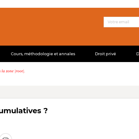
Cours, méthodologie et annales
Droit privé
D
la zone |root|.
umulatives ?