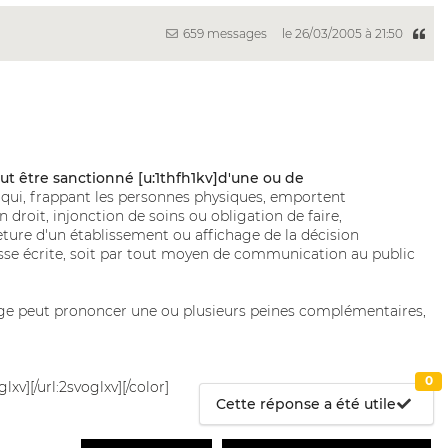
659 messages
le 26/03/2005 à 21:50
ut être sanctionné [u:1thfh1kv]d'une ou de
qui, frappant les personnes physiques, emportent
n droit, injonction de soins ou obligation de faire,
ture d'un établissement ou affichage de la décision
resse écrite, soit par tout moyen de communication au public
e juge peut prononcer une ou plusieurs peines complémentaires,
0
glxv][/url:2svoglxv][/color]
Cette réponse a été utile