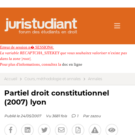
Erreur de session n� SESSION4:
La variable RECAPTCHA_SITEKEY que vous souhaitez valoriser n'existe pas
dans la zone |root|.
Pour plus d'informations, consultez la
doc en ligne
Accueil
Cours, méthodologie et annales
Annales
Partiel droit constitutionnel
(2007) lyon
Publié le 24/05/2007
Vu 3681 fois
1
Par
zazou