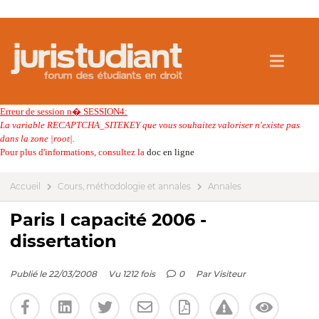
Erreur de session n� SESSION4:
La variable RECAPTCHA_SITEKEY que vous souhaitez valoriser n'existe pas
dans la zone |root|.
Pour plus d'informations, consultez la
doc en ligne
Accueil
Cours, méthodologie et annales
Annales
Paris I capacité 2006 -
dissertation
Publié le 22/03/2008
Vu 1212 fois
0
Par
Visiteur