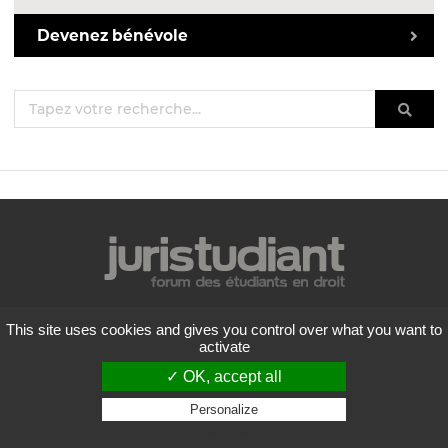
Devenez bénévole
Mentions légales
This site uses cookies and gives you control over what you want to
Politique de confidentialité
activate
Conditions générales d'utilisation
✓ OK, accept all
Liste des forums
Contactez-nous
Personalize
Privacy policy
Flux RSS