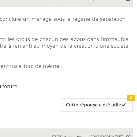
onclure un mariage sous le régime de séparation...
vertir les droits de chacun des époux dans l'immeuble
ttre à l'enfant) au moyen de la création d'une société
ment fiscal tout de même...
u forum
0
Cette réponse a été utile
361 messages
le 29/09/2005 à 17:53