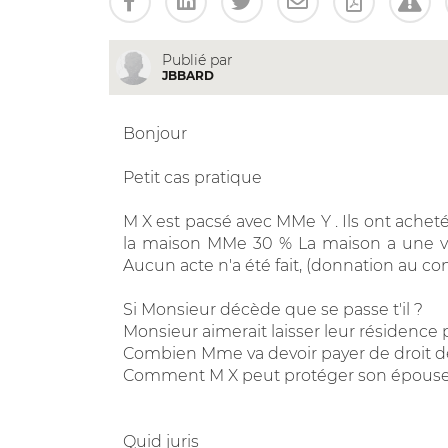
Publié par
JBBARD
Bonjour
Petit cas pratique
M X est pacsé avec MMe Y . Ils ont ache
la maison MMe 30 % La maison a une va
Aucun acte n'a été fait, (donnation au con
Si Monsieur décède que se passe t'il ?
Monsieur aimerait laisser leur résidence
Combien Mme va devoir payer de droit d
Comment M X peut protéger son épouse
Quid juris