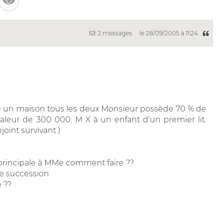
2 messages
le 28/09/2005 à 11:24
té un maison tous les deux Monsieur possède 70 % de
leur de 300 000. M X à un enfant d'un premier lit.
joint survivant )
 principale à MMe comment faire ??
e succession
 ??