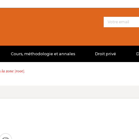
Cours, méthodologie et annales
Droit privé
D
la zone |root|.