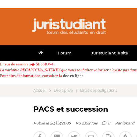
Forum
Juristudiant le site
Erreur de session n� SESSION4:
La variable RECAPTCHA_SITEKEY que vous souhaitez valoriser n'existe pas dans 
Pour plus d'informations, consultez la
doc en ligne
Accueil
Droit privé
Droit des obligations
PACS et succession
Publié le 28/09/2005
Vu 2392 fois
11
Par
jbbard