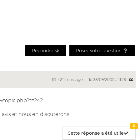
Répondre
Posez votre question
4211 messages
le 28/09/2005 à 11:29
ewtopic.php?t=242
avis et nous en discuterons.
0
Cette réponse a été utile