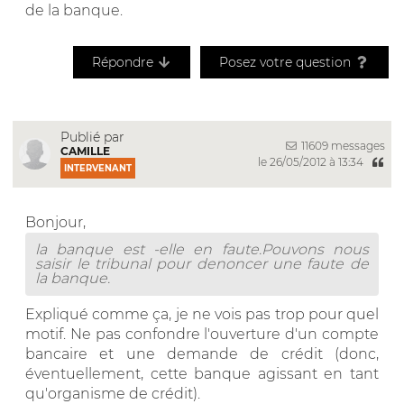
de la banque.
Répondre
Posez votre question
Publié par
11609 messages
CAMILLE
le 26/05/2012 à 13:34
INTERVENANT
Bonjour,
la banque est -elle en faute.Pouvons nous
saisir le tribunal pour denoncer une faute de
la banque.
Expliqué comme ça, je ne vois pas trop pour quel
motif. Ne pas confondre l'ouverture d'un compte
bancaire et une demande de crédit (donc,
éventuellement, cette banque agissant en tant
qu'organisme de crédit).