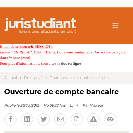
Erreur de session n� SESSION4:
La variable RECAPTCHA_SITEKEY que vous souhaitez valoriser n'existe pas
dans la zone |root|.
Pour plus d'informations, consultez la
doc en ligne
Accueil
Droit privé
Droit bancaire et droit des sûretés
Ouverture de compte bancaire
Publié le 26/05/2012
Vu 5882 fois
4
Par
Visiteur