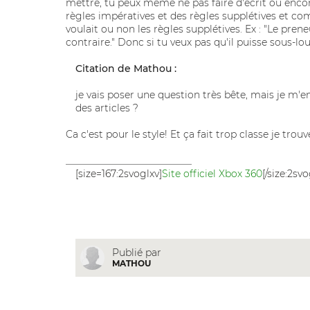
mettre, tu peux même ne pas faire d'écrit ou encore
règles impératives et des règles supplétives et comme,
voulait ou non les règles supplétives. Ex : "Le pren
contraire." Donc si tu veux pas qu'il puisse sous-lou
Citation de Mathou :
je vais poser une question très bête, mais je m'e
des articles ?
Ca c'est pour le style! Et ça fait trop classe je trouv
__________________________
[size=167:2svoglxv]
Site officiel Xbox 360
[/size:2svo
Publié par
MATHOU