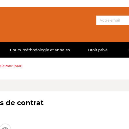
Cours, méthodologie et annales
Droit privé
D
la zone |root|.
s de contrat