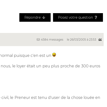
Répondre
Posez votre question
4584 messages
le 26/03/2005 à 23:53
est normal puisque c'en est un
z nous, le loyer était un peu plus proche de 300 euros
 civil, le Preneur est tenu d'user de la chose louée en