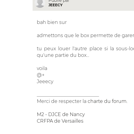
Publié par
JEEECY
bah bien sur
admettons que le box permette de garer 2 
tu peux louer l'autre place si la sous-l
qu'une partie du box...
voila
@+
Jeeecy
__________________________
Merci de respecter la
charte du forum
.
M2 - DJCE de Nancy
CRFPA de Versailles