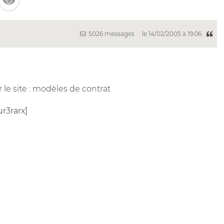
5026 messages
le 14/02/2005 à 19:06
r le site : modèles de contrat
ur3rarx]