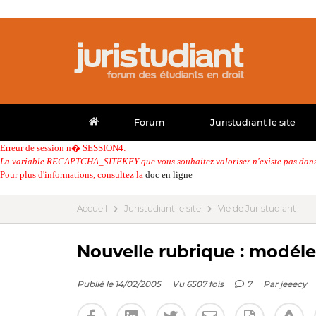
Forum
Juristudiant le site
Erreur de session n� SESSION4:
La variable RECAPTCHA_SITEKEY que vous souhaitez valoriser n'existe pas dans 
Pour plus d'informations, consultez la
doc en ligne
Accueil
Juristudiant le site
Vie de Juristudiant
Nouvelle rubrique : modéle
Publié le 14/02/2005
Vu 6507 fois
7
Par
jeeecy