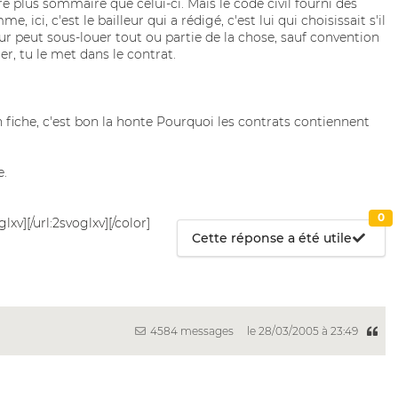
 plus sommaire que celui-ci. Mais le code civil fourni des
 ici, c'est le bailleur qui a rédigé, c'est lui qui choisissait s'il
eur peut sous-louer tout ou partie de la chose, sauf convention
er, tu le met dans le contrat.
n fiche, c'est bon la honte Pourquoi les contrats contiennent
e.
0
glxv][/url:2svoglxv][/color]
Cette réponse a été utile
4584 messages
le 28/03/2005 à 23:49