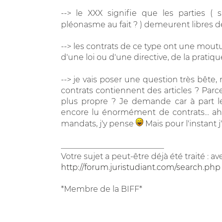
--> le XXX signifie que les parties ( 
pléonasme au fait ? ) demeurent libres de
--> les contrats de ce type ont une mout
d'une loi ou d'une directive, de la pratiqu
--> je vais poser une question très bête,
contrats contiennent des articles ? Parce
plus propre ? Je demande car à part les
encore lu énormément de contrats... ah 
mandats, j'y pense
Mais pour l'instant j
__________________________
Votre sujet a peut-être déjà été traité : a
http://forum.juristudiant.com/search.php
*Membre de la BIFF*