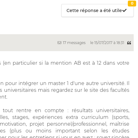
0
Cette réponse a été utile
17 messages
le 15/07/2017 à 18:31
 (en particulier si la mention AB est à 12 dans votre
on pour intégrer un master 1 d'une autre université. Il
 universitaires mais regardez sur le site des facultés
nt.
tout rentre en compte : résultats universitaires,
lles, stages, expériences extra curriculum (sports,
motivation, projet personnel/professionnel, maîtrise
res (plus ou moins important selon les études
ner pour les entretiens si vous en avez : soyez sincère