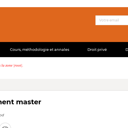
Cours, méthodologie et annales
Droit privé
D
la zone |root|.
ment master
od