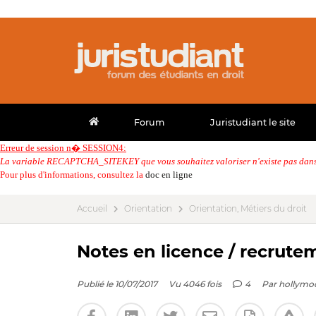
Forum
Juristudiant le site
Erreur de session n� SESSION4:
La variable RECAPTCHA_SITEKEY que vous souhaitez valoriser n'existe pas dans 
Pour plus d'informations, consultez la
doc en ligne
Accueil
Orientation
Orientation, Métiers du droit
Notes en licence / recrute
Publié le 10/07/2017
Vu 4046 fois
4
Par
hollymo