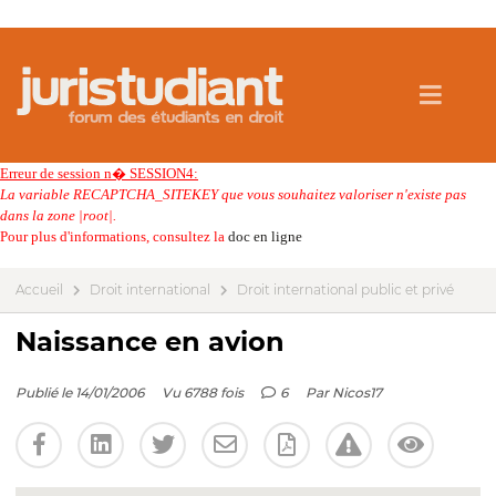
Erreur de session n� SESSION4:
La variable RECAPTCHA_SITEKEY que vous souhaitez valoriser n'existe pas
dans la zone |root|.
Pour plus d'informations, consultez la
doc en ligne
Accueil
Droit international
Droit international public et privé
Naissance en avion
Publié le 14/01/2006
Vu 6788 fois
6
Par
Nicos17