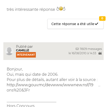
très intéressante réponse
0
Cette réponse a été utile
Publié par
11609 messages
CAMILLE
le 16/08/2010 à 14:33
INTERVENANT
Bonjour,
Oui, mais qui date de 2006.
Pour plus de détails, autant aller voir à la source :
http://www.gouv.mc/devwww/wwwnew.nsf/19
...
ons%20&3Fr
__________________________
Hors Concours