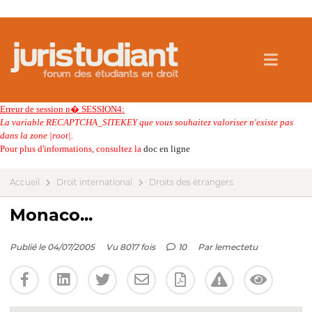
Erreur de session n� SESSION4:
La variable RECAPTCHA_SITEKEY que vous souhaitez valoriser n'existe pas
dans la zone |root|.
Pour plus d'informations, consultez la
doc en ligne
Accueil
Droit international
Droits des étrangers
Monaco...
Publié le 04/07/2005
Vu 8017 fois
10
Par
lemectetu