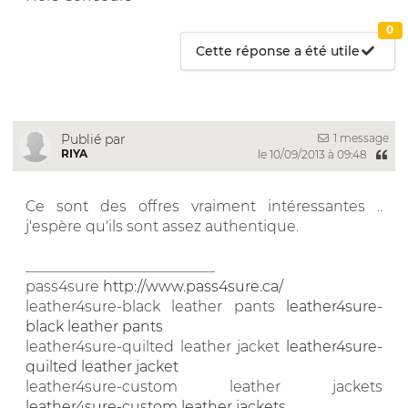
0
Cette réponse a été utile
1 message
Publié par
RIYA
le 10/09/2013 à 09:48
Ce sont des offres vraiment intéressantes ..
j'espère qu'ils sont assez authentique.
__________________________
pass4sure
http://www.pass4sure.ca/
leather4sure-black leather pants
leather4sure-
black leather pants
leather4sure-quilted leather jacket
leather4sure-
quilted leather jacket
leather4sure-custom leather jackets
leather4sure-custom leather jackets