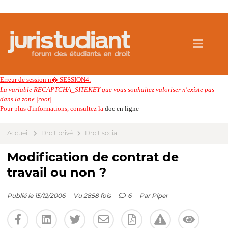
Erreur de session n� SESSION4:
La variable RECAPTCHA_SITEKEY que vous souhaitez valoriser n'existe pas
dans la zone |root|.
Pour plus d'informations, consultez la
doc en ligne
Accueil
Droit privé
Droit social
Modification de contrat de
travail ou non ?
Publié le 15/12/2006
Vu 2858 fois
6
Par
Piper