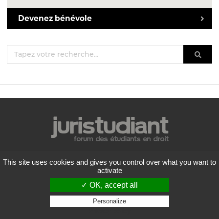
Devenez bénévole
Mentions légales
This site uses cookies and gives you control over what you want to
Politique de confidentialité
activate
Conditions générales d'utilisation
✓ OK, accept all
Liste des forums
Contactez-nous
Personalize
Privacy policy
Flux RSS