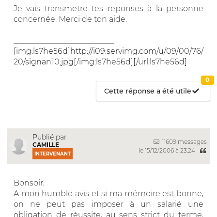
Je vais transmetre tes reponses à la personne
concernée. Merci de ton aide.
__________________________
[img:ls7he56d]http://i09.servimg.com/u/09/00/76/
20/signan10.jpg[/img:ls7he56d][/url:ls7he56d]
0
Cette réponse a été utile
Publié par
11609 messages
CAMILLE
le 15/12/2006 à 23:24
INTERVENANT
Bonsoir,
A mon humble avis et si ma mémoire est bonne,
on ne peut pas imposer à un salarié une
obligation de réussite, au sens strict du terme,