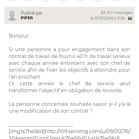
327 messages
Publié par
PIPER
le 15/12/2006 à 11:38
Bonjour,
Si une personne a pour engagement dans son
contrat de travail de fournir 40 h de travail serieux
avec chaque année entretient avec son chef de
service afin de fixer les objectifs à atteindre pour
l'an prochain.
Or cette année le chef de service veut
transformer l'objectif en obligation de reussite.
La personne concernée souhaite savoir si il y'a là
une modification de son contrat ?
__________________________
[img:ls7he56d]http://i09.servimg.com/u/09/00/76/
20/signan10.jpg[/img:ls7he56d][/url:ls7he56d]