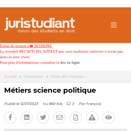
Erreur de session n� SESSION4:
La variable RECAPTCHA_SITEKEY que vous souhaitez valoriser n'existe pas
dans la zone |root|.
Pour plus d'informations, consultez la
doc en ligne
Accueil
Orientation
Choix des matières
Métiers science politique
Publié le 12/07/2023
Vu 980 fois
3
Par
François