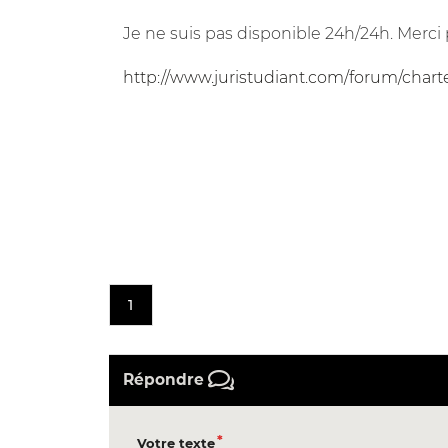
Je ne suis pas disponible 24h/24h. Merci 
http://www.juristudiant.com/forum/chart
1
Répondre
Votre texte