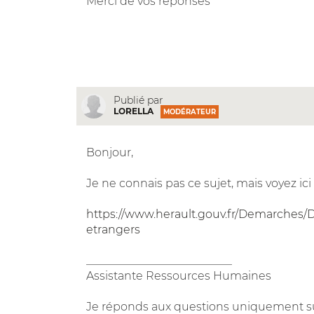
Merci de vos réponses
Publié par
LORELLA
MODÉRATEUR
Bonjour,
Je ne connais pas ce sujet, mais voyez ici
https://www.herault.gouv.fr/Demarches/D
etrangers
__________________________
Assistante Ressources Humaines
Je réponds aux questions uniquement su