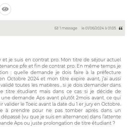
1 message
le 01/06/2024 à 01:05
et je suis en contrat pro. Mon titre de séjour actuel
utenance pfe et fin de contrat pro. En même temps je
stion : quelle demande je dois faire à la préfecture
n Octobre 2024 et mon titre expire avant, j’ai aussi
ai validé toutes les matières , si je dois demander dans
 titre étudiant mais dans ce cas si je décide de
re une demande Aps avant plutôt 2mois avant. ce qui
 valider le Toeic avant la date du 1 er jury en Octobre.
iste à prendre pour ne pas tomber après dans un
dépassé (vu que je suis en alternance) dans l’attente
mande Aps ou juste prolongation de titre étudiant ?