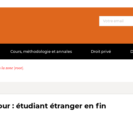
Cours, méthodologie et annales
Droit privé
D
la zone |root|.
ur : étudiant étranger en fin