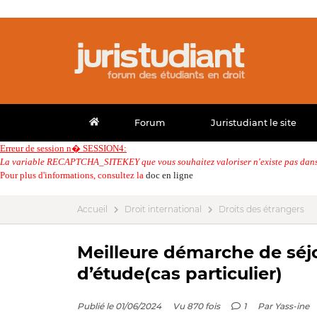
Forum
Juristudiant le site
Erreur de session n� SESSION4:
La variable RECAPTCHA_SITEKEY que vous souhaitez valoriser n'existe pas dans 
Pour plus d'informations, consultez la
doc en ligne
Accueil
Droit international
Droits des étrangers
Meilleure démarche de séjo
d’étude(cas particulier)
Publié le 01/06/2024
Vu 870 fois
1
Par
Yass-ine