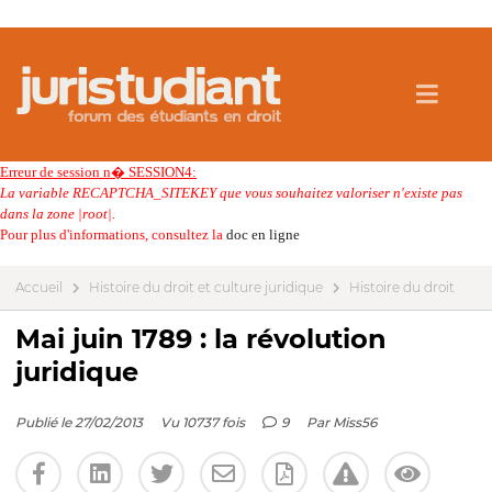
Erreur de session n� SESSION4:
La variable RECAPTCHA_SITEKEY que vous souhaitez valoriser n'existe pas
dans la zone |root|.
Pour plus d'informations, consultez la
doc en ligne
Accueil
Histoire du droit et culture juridique
Histoire du droit
Mai juin 1789 : la révolution
juridique
Publié le 27/02/2013
Vu 10737 fois
9
Par
Miss56