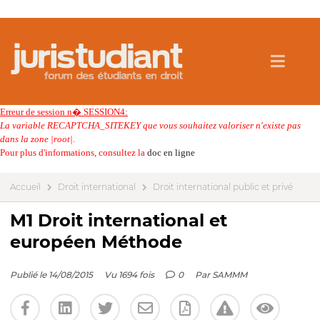
Erreur de session n� SESSION4:
La variable RECAPTCHA_SITEKEY que vous souhaitez valoriser n'existe pas
dans la zone |root|.
Pour plus d'informations, consultez la
doc en ligne
Accueil
Droit international
Droit international public et privé
M1 Droit international et
européen Méthode
Publié le 14/08/2015
Vu 1694 fois
0
Par
SAMMM