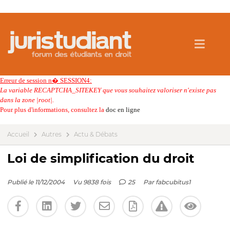
Erreur de session n� SESSION4:
La variable RECAPTCHA_SITEKEY que vous souhaitez valoriser n'existe pas
dans la zone |root|.
Pour plus d'informations, consultez la
doc en ligne
Accueil
Autres
Actu & Débats
Loi de simplification du droit
Publié le 11/12/2004
Vu 9838 fois
25
Par
fabcubitus1