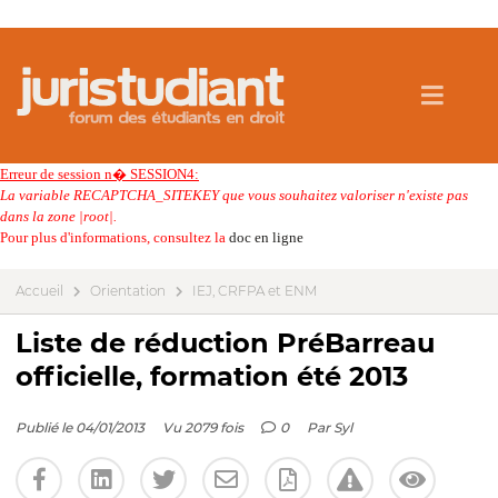
Erreur de session n� SESSION4:
La variable RECAPTCHA_SITEKEY que vous souhaitez valoriser n'existe pas
dans la zone |root|.
Pour plus d'informations, consultez la
doc en ligne
Accueil
Orientation
IEJ, CRFPA et ENM
Liste de réduction PréBarreau
officielle, formation été 2013
Publié le 04/01/2013
Vu 2079 fois
0
Par
Syl