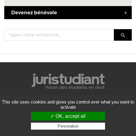
Devenez bénévole
Mentions légales
This site uses cookies and gives you control over what you want to
Politique de confidentialité
activate
Conditions générales d'utilisation
✓ OK, accept all
Liste des forums
Contactez-nous
Personalize
Privacy policy
Flux RSS