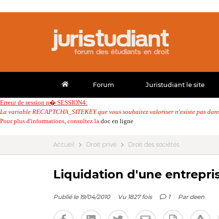
Forum
Juristudiant le site
Erreur de session n� SESSION4:
La variable RECAPTCHA_SITEKEY que vous souhaitez valoriser n'existe pas dans 
Pour plus d'informations, consultez la
doc en ligne
Accueil
Droit privé
Droit des sociétés
Liquidation d'une entrepris
Publié le 19/04/2010
Vu 1827 fois
1
Par
deen