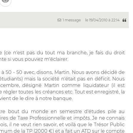
1 message
le 19/04/2010 à 22:14
 (ce n'est pas du tout ma branche, je fais du droit
nte si vous pouviez m'éclairer.
RL à 50 - 50 avec, disons, Martin. Nous avons décidé de
diants) mais la société n'était pas en déficit. Nous
cembre, désigné Martin comme liquidateur (il est
régler toutes les créances etc. Tout est enregistré, la
vient de le dire à notre banque.
autre bout du monde en semestre d'études pile au
es de Taxe Professionnelle et impôts. Je ne connais
, il ne veut rien savoir, et voilà que le Trésor Public
mum de la TP (2000 €) et a fait un ATD sur le compte