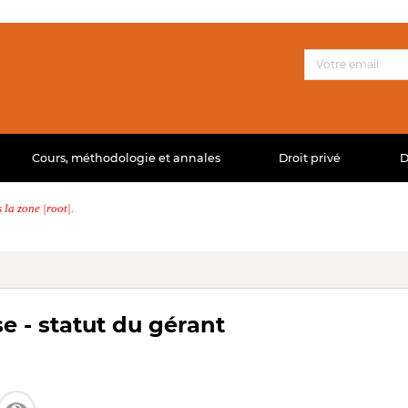
Cours, méthodologie et annales
Droit privé
D
la zone |root|.
e - statut du gérant