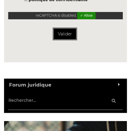
reCAPTCHA is disabled.
✓ Allow
Valider
Forum juridique