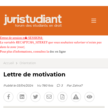
Erreur de session n� SESSION4:
La variable RECAPTCHA_SITEKEY que vous souhaitez valoriser n'existe pas
dans la zone |root|.
Pour plus d'informations, consultez la
doc en ligne
Accueil
Orientation
Lettre de motivation
Publié le 03/04/2024
Vu 780 fois
3
Par
Zahra7