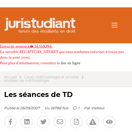
Erreur de session n� SESSION4:
La variable RECAPTCHA_SITEKEY que vous souhaitez valoriser n'existe pas
dans la zone |root|.
Pour plus d'informations, consultez la
doc en ligne
Accueil
Cours, méthodologie et annales
Modèles de méthodologie
Les séances de TD
Publié le 26/09/2007
Vu 26788 fois
1
Par
Visiteur