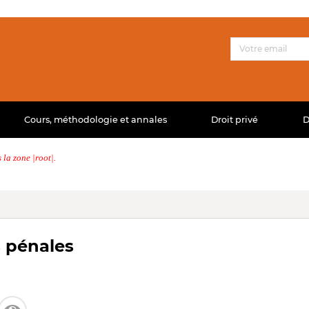
Cours, méthodologie et annales
Droit privé
D
la zone |root|.
s pénales