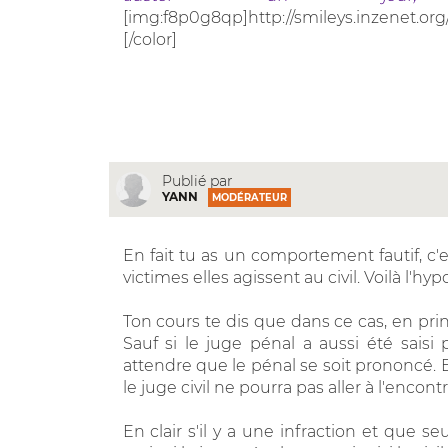
[img:f8p0g8qp]http://smileys.inzenet.org
[/color]
Publié par
YANN
MODÉRATEUR
En fait tu as un comportement fautif, c'e
victimes elles agissent au civil. Voilà l'
Ton cours te dis que dans ce cas, en prin
Sauf si le juge pénal a aussi été saisi 
attendre que le pénal se soit prononcé. Et
le juge civil ne pourra pas aller à l'encon
En clair s'il y a une infraction et que seu