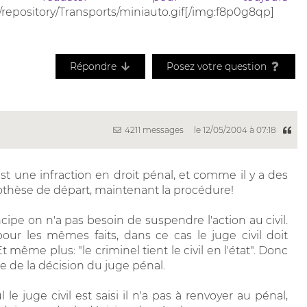
/repository/Transports/miniauto.gif[/img:f8p0g8qp]
Répondre
Posez votre question
4211 messages
le 12/05/2004 à 07:18
st une infraction en droit pénal, et comme il y a des
hypothèse de départ, maintenant la procédure!
cipe on n'a pas besoin de suspendre l'action au civil.
pour les mêmes faits, dans ce cas le juge civil doit
 même plus: "le criminel tient le civil en l'état". Donc
tre de la décision du juge pénal.
l le juge civil est saisi il n'a pas à renvoyer au pénal,