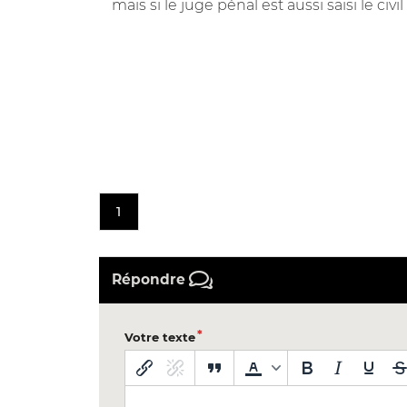
mais si le juge pénal est aussi saisi le civ
1
Répondre
Votre texte