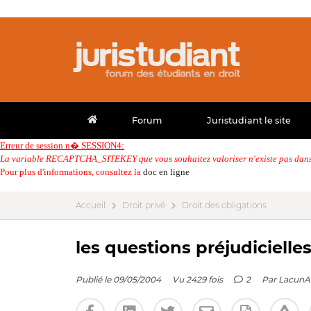
Forum
Juristudiant le site
Erreur de session n� SESSION4:
La variable RECAPTCHA_SITEKEY que vous souhaitez valoriser n'existe pas dans 
Pour plus d'informations, consultez la
doc en ligne
Accueil
Droit privé
Droit des obligations
les questions préjudicielle
Publié le 09/05/2004
Vu 2429 fois
2
Par
LacunA