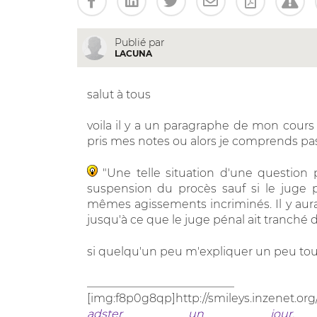
Publié par
LACUNA
salut à tous
voila il y a un paragraphe de mon cours
pris mes notes ou alors je comprends pas.
"Une telle situation d'une question 
suspension du procès sauf si le juge 
mêmes agissements incriminés. Il y aura i
jusqu'à ce que le juge pénal ait tranché da
si quelqu'un peu m'expliquer un peu to
__________________________
[img:f8p0g8qp]http://smileys.inzenet.org
adster un jour, 