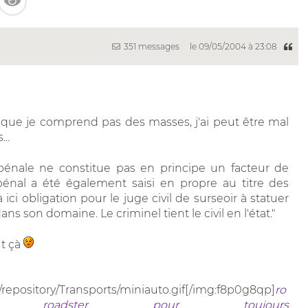
351 messages
le 09/05/2004 à 23:08
 que je comprend pas des masses, j'ai peut être mal
..
pénale ne constitue pas en principe un facteur de
pénal a été également saisi en propre au titre des
ci obligation pour le juge civil de surseoir à statuer
ns son domaine. Le criminel tient le civil en l'état."
ut çà
/repository/Transports/miniauto.gif[/img:f8p0g8qp]
ro
roadster pour toujours