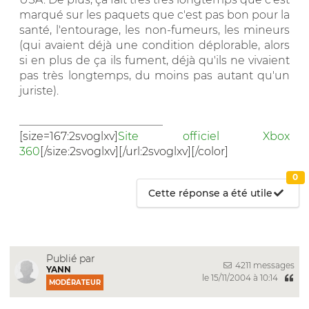
marqué sur les paquets que c'est pas bon pour la
santé, l'entourage, les non-fumeurs, les mineurs
(qui avaient déjà une condition déplorable, alors
si en plus de ça ils fument, déjà qu'ils ne vivaient
pas très longtemps, du moins pas autant qu'un
juriste).
__________________________
[size=167:2svoglxv]
Site officiel Xbox
360
[/size:2svoglxv][/url:2svoglxv][/color]
0
Cette réponse a été utile
Publié par
4211 messages
YANN
le 15/11/2004 à 10:14
MODÉRATEUR