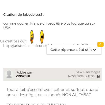
Citation de fabcubitus1 :
comme quoi en France on peut être plus logique qu'aux
USA.
Ca c'est pas dur!
0
http://juristudiant.celeonet.fr/forum/v
... .php?t=546
Cette réponse a été utile
405 messages
Publié par
VINS2050
le 15/11/2004 à 13:05
Tout à fait d'accord avec cet arret surtout quand
on voit les dégat occasionnés NON AU TABAC