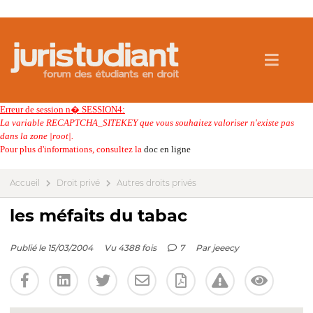
Erreur de session n� SESSION4:
La variable RECAPTCHA_SITEKEY que vous souhaitez valoriser n'existe pas
dans la zone |root|.
Pour plus d'informations, consultez la
doc en ligne
Accueil
Droit privé
Autres droits privés
les méfaits du tabac
Publié le 15/03/2004
Vu 4388 fois
7
Par
jeeecy