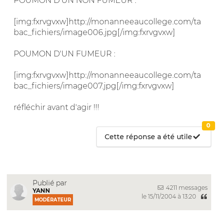
POUMON D'UN NON FUMEUR :
[img:fxrvgvxw]http://monanneeaucollege.com/ta
bac_fichiers/image006.jpg[/img:fxrvgvxw]
POUMON D'UN FUMEUR :
[img:fxrvgvxw]http://monanneeaucollege.com/ta
bac_fichiers/image007.jpg[/img:fxrvgvxw]
réfléchir avant d'agir !!!
0
Cette réponse a été utile
Publié par
4211 messages
YANN
le 15/11/2004 à 13:20
MODÉRATEUR