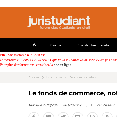
Forum
Juristudiant le site
Erreur de session n� SESSION4:
La variable RECAPTCHA_SITEKEY que vous souhaitez valoriser n'existe pas dans 
Pour plus d'informations, consultez la
doc en ligne
Accueil
Droit privé
Droit des sociétés
Le fonds de commerce, not
Publié le 23/10/2013
Vu 6709 fois
3
Par
Visiteur