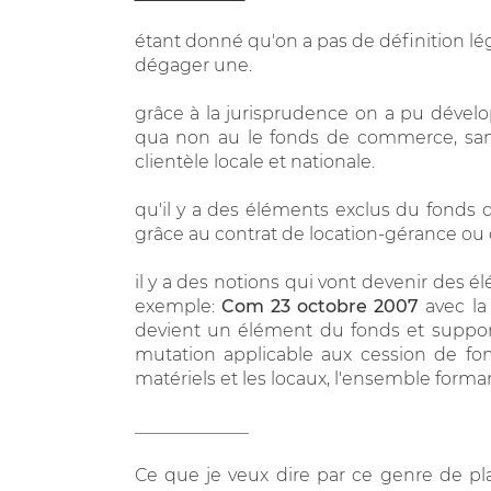
étant donné qu'on a pas de définition l
dégager une.
grâce à la jurisprudence on a pu dévelop
qua non au le fonds de commerce, sans e
clientèle locale et nationale.
qu'il y a des éléments exclus du fond
grâce au contrat de location-gérance ou d
il y a des notions qui vont devenir des
exemple:
Com 23 octobre 2007
avec la
devient un élément du fonds et suppor
mutation applicable aux cession de fon
matériels et les locaux, l'ensemble forman
_____________
Ce que je veux dire par ce genre de pla