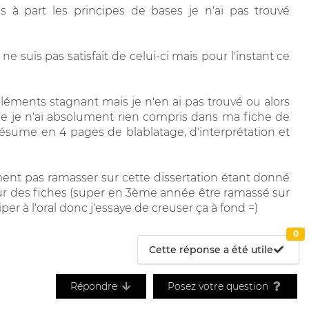
is à part les principes de bases je n'ai pas trouvé
ne suis pas satisfait de celui-ci mais pour l'instant ce
éléments stagnant mais je n'en ai pas trouvé ou alors
 que je n'ai absolument rien compris dans ma fiche de
ésume en 4 pages de blablatage, d'interprétation et
ement pas ramasser sur cette dissertation étant donné
 sur des fiches (super en 3ème année être ramassé sur
iper à l'oral donc j'essaye de creuser ça à fond =)
0
Cette réponse a été utile
Répondre
Posez votre question