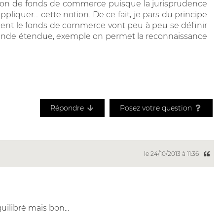
otion de fonds de commerce puisque la jurisprudence
ppliquer... cette notion. De ce fait, je pars du principe
uent le fonds de commerce vont peu à peu se définir
grande étendue, exemple on permet la reconnaissance
Répondre
Posez votre question
le 24/10/2013 à 11:36
ilibré mais bon...