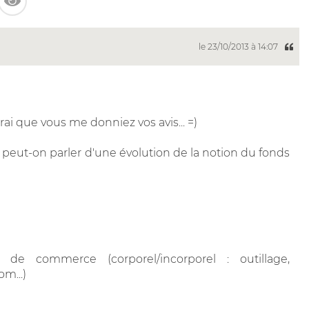
le 23/10/2013 à 14:07
ai que vous me donniez vos avis... =)
peut-on parler d'une évolution de la notion du fonds
de commerce (corporel/incorporel : outillage,
m...)