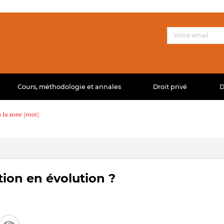
Cours, méthodologie et annales
Droit privé
D
la zone |root|.
ion en évolution ?