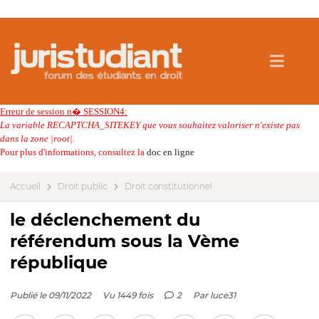
Erreur de session n� SESSION4:
La variable RECAPTCHA_SITEKEY que vous souhaitez valoriser n'existe pas
dans la zone |root|.
Pour plus d'informations, consultez la
doc en ligne
Accueil
Droit public
Droit constitutionnel
le déclenchement du
référendum sous la Vème
république
Publié le 09/11/2022
Vu 1449 fois
2
Par
luce31