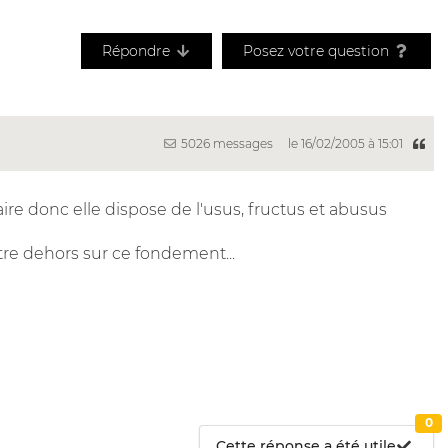
Répondre
Posez votre question
5026 messages
le 16/02/2005 à 15:01
taire donc elle dispose de l'usus, fructus et abusus
ttre dehors sur ce fondement...
0
Cette réponse a été utile