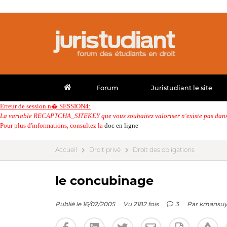
Forum
Juristudiant le site
Erreur de session n� SESSION4:
La variable RECAPTCHA_SITEKEY que vous souhaitez valoriser n'existe pas dans 
Pour plus d'informations, consultez la
doc en ligne
Accueil
Droit privé
Droit des obligations
le concubinage
Publié le 16/02/2005
Vu 2182 fois
3
Par
kmansu