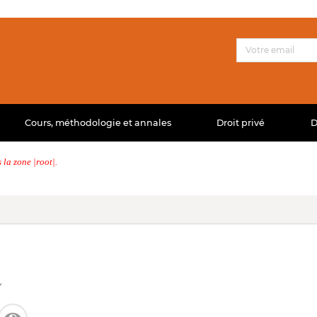
Cours, méthodologie et annales
Droit privé
D
la zone |root|.
y