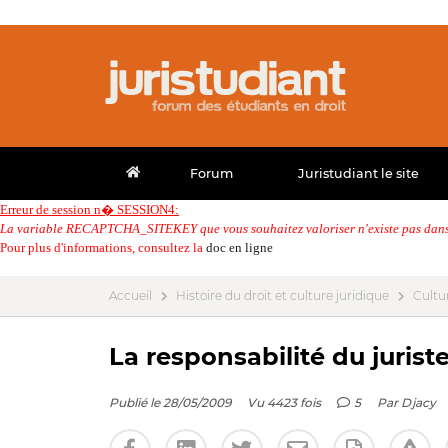
Forum
Juristudiant le site
Erreur de session n� SESSION4:
La variable RECAPTCHA_SITEKEY que vous souhaitez valoriser n'existe pas dans 
Pour plus d'informations, consultez la
doc en ligne
Accueil
Histoire du droit et culture juridique
Cultur
La responsabilité du jurist
Publié le 28/05/2009
Vu 4423 fois
5
Par
Djacy