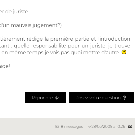
r de juriste
 d'un mauvais jugement?)
ntièrement rédige la première partie et l'introduction
nt : quelle responsabilité pour un juriste, je trouve
is en même temps je vois pas quoi mettre d'autre...
ide!
Répondre
Posez votre question
8 messages
le 29/05/2009 à 10:26