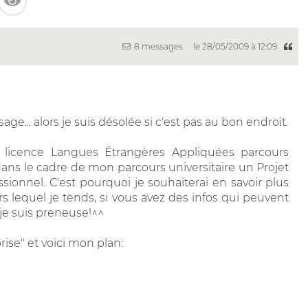
8 messages
le 28/05/2009 à 12:09
e... alors je suis désolée si c'est pas au bon endroit.
licence Langues Étrangères Appliquées parcours
dans le cadre de mon parcours universitaire un Projet
sionnel. C'est pourquoi je souhaiterai en savoir plus
rs lequel je tends, si vous avez des infos qui peuvent
e suis preneuse!^^
rise" et voici mon plan: