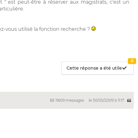
" est peut-être à réserver aux magistrats, c'est un
rticulière.
vez-vous utilisé la fonction recherche ?
0
Cette réponse a été utile
11609 messages
le 30/05/2009 à 11:17