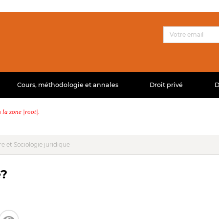
Cours, méthodologie et annales
Droit privé
D
la zone |root|.
e et Sociologie juridique
e?