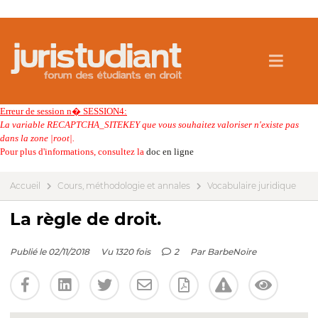
Erreur de session n� SESSION4:
La variable RECAPTCHA_SITEKEY que vous souhaitez valoriser n'existe pas
dans la zone |root|.
Pour plus d'informations, consultez la
doc en ligne
Accueil
Cours, méthodologie et annales
Vocabulaire juridique
La règle de droit.
Publié le 02/11/2018
Vu 1320 fois
2
Par
BarbeNoire