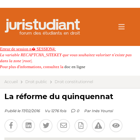
Erreur de session n� SESSION4:
La variable RECAPTCHA_SITEKEY que vous souhaitez valoriser n'existe pas
dans la zone |root|.
Pour plus d'informations, consultez la
doc en ligne
Accueil
Droit public
Droit constitutionnel
La réforme du quinquennat
Publié le 17/02/2016
Vu 1276 fois
0
Par
Inès Younsi