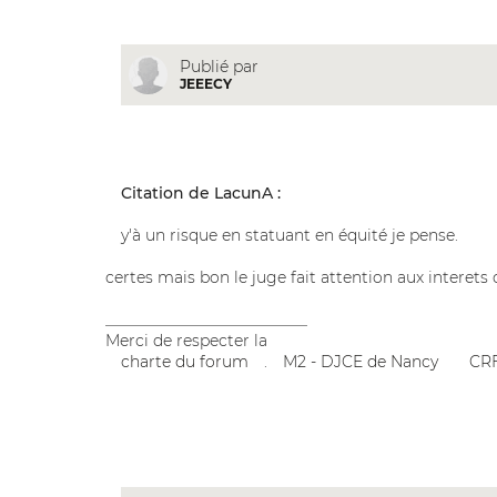
Publié par
JEEECY
Citation de LacunA :
y'à un risque en statuant en équité je pense.
certes mais bon le juge fait attention aux interets d
__________________________
Merci de respecter la
charte du forum
.
M2 - DJCE de Nancy
CRF