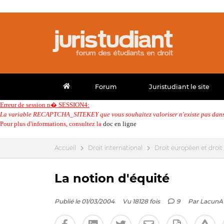
Forum
Juristudiant le site
Erreur de session n� SESSION4:
La variable RECAPTCHA_SITEKEY que vous souhaitez valoriser n'existe pas dans 
Pour plus d'informations, consultez la
doc en ligne
Accueil
Droit international
Droit européen et droit
La notion d'équité
Publié le 01/03/2004
Vu 18128 fois
9
Par
LacunA