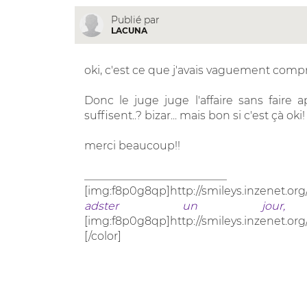
Publié par
LACUNA
oki, c'est ce que j'avais vaguement compr
Donc le juge juge l'affaire sans faire a
suffisent..? bizar... mais bon si c'est çà oki!
merci beaucoup!!
__________________________
[img:f8p0g8qp]http://smileys.inzenet.org
adster un jour, 
[img:f8p0g8qp]http://smileys.inzenet.org
[/color]