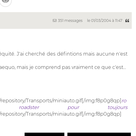
351 messages
le 01/03/2004 à 11:47
équité. J'ai cherché des défintions mais aucune n'est
 aequo, mais je comprend pas vraiment ce que c'est...
/repository/Transports/miniauto.gif[/img:f8p0g8qp]
ro
roadster pour toujours
/repository/Transports/miniauto.gif[/img:f8p0g8qp]