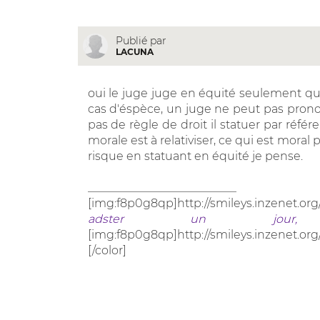
Publié par
LACUNA
oui le juge juge en équité seulement qua
cas d'éspèce, un juge ne peut pas prono
pas de règle de droit il statuer par réfé
morale est à relativiser, ce qui est moral 
risque en statuant en équité je pense.
__________________________
[img:f8p0g8qp]http://smileys.inzenet.org
adster un jour, 
[img:f8p0g8qp]http://smileys.inzenet.org
[/color]