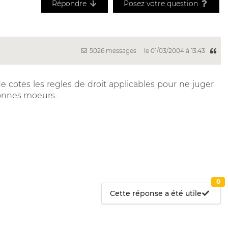
Répondre
Posez votre question
5026 messages
le 01/03/2004 à 13:43
e cotes les regles de droit applicables pour ne juger
bonnes moeurs...
0
Cette réponse a été utile