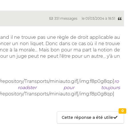
351 messages
le 01/03/2004 à 18:51
nd il ne trouve pas une règle de droit applicable au
ncer un non liquet. Donc dans ce cas où il ne trouve
rence à la morale... Mais bon pour ma part la notion de
pour un juge peut ne peut l'être pour un autre... y'à un
/repository/Transports/miniauto.gif[/img:f8p0g8qp]
ro
roadster pour toujours
/repository/Transports/miniauto.gif[/img:f8p0g8qp]
0
Cette réponse a été utile