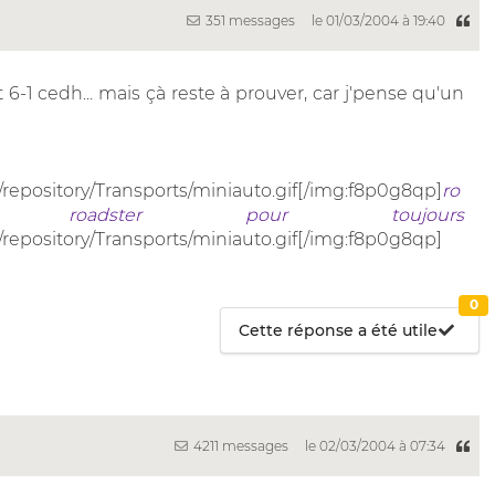
351 messages
le 01/03/2004 à 19:40
t 6-1 cedh... mais çà reste à prouver, car j'pense qu'un
/repository/Transports/miniauto.gif[/img:f8p0g8qp]
ro
roadster pour toujours
/repository/Transports/miniauto.gif[/img:f8p0g8qp]
0
Cette réponse a été utile
4211 messages
le 02/03/2004 à 07:34