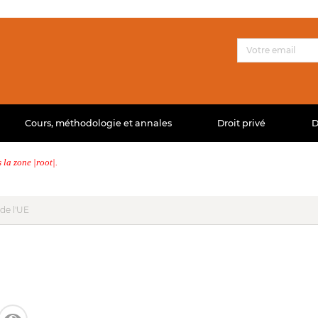
Cours, méthodologie et annales
Droit privé
D
la zone |root|.
 de l'UE