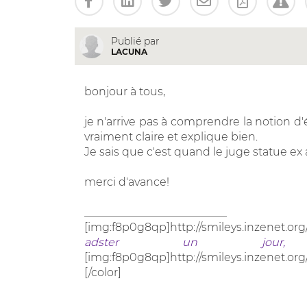
Publié par
LACUNA
bonjour à tous,
je n'arrive pas à comprendre la notion d'
vraiment claire et explique bien.
Je sais que c'est quand le juge statue ex
merci d'avance!
__________________________
[img:f8p0g8qp]http://smileys.inzenet.org
adster un jour, 
[img:f8p0g8qp]http://smileys.inzenet.org
[/color]