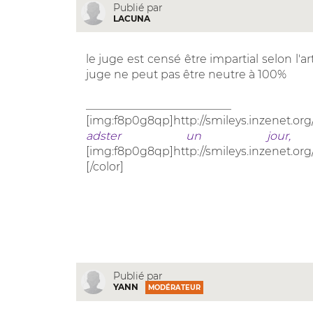
Publié par
LACUNA
le juge est censé être impartial selon l'ar
juge ne peut pas être neutre à 100%
__________________________
[img:f8p0g8qp]http://smileys.inzenet.org
adster un jour, 
[img:f8p0g8qp]http://smileys.inzenet.org
[/color]
Publié par
YANN
MODÉRATEUR