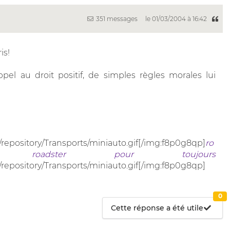
351 messages
le 01/03/2004 à 16:42
is!
ppel au droit positif, de simples règles morales lui
/repository/Transports/miniauto.gif[/img:f8p0g8qp]
ro
roadster pour toujours
/repository/Transports/miniauto.gif[/img:f8p0g8qp]
0
Cette réponse a été utile