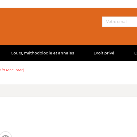
Cours, méthodologie et annales
Droit privé
D
la zone |root|.