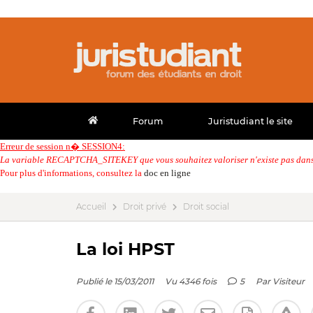
Forum
Juristudiant le site
Erreur de session n� SESSION4:
La variable RECAPTCHA_SITEKEY que vous souhaitez valoriser n'existe pas dans 
Pour plus d'informations, consultez la
doc en ligne
Accueil
Droit privé
Droit social
La loi HPST
Publié le 15/03/2011
Vu 4346 fois
5
Par
Visiteur