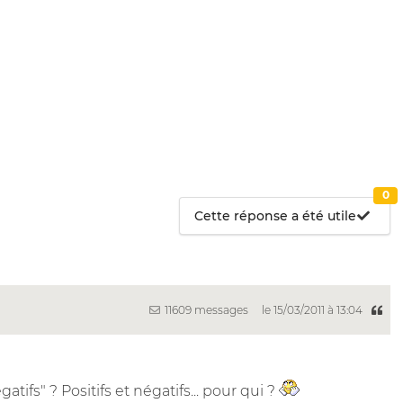
0
Cette réponse a été utile
11609 messages
le 15/03/2011 à 13:04
tifs" ? Positifs et négatifs... pour qui ?