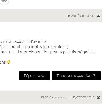
le 15/03/2011 à 09:07
 je m'en excuses d'avance.
T (loi hôpital, patient, santé territoire)
 telle loi, quels sont les points positifs, négatifs...
ions
Répondre
Posez votre question
2025 messages
le 15/03/2011 à 11:10