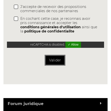
J'accepte de recevoir des propositions
commerciales de nos partenaires
En cochant cette case, je reconnais avoir
pris connaissance et accepter les
conditions générales d'utilisation
ainsi que
la
politique de confidentialite
reCAPTCHA is disabled.
✓ Allow
Valider
Forum juridique