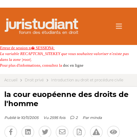
Erreur de session n� SESSION4:
La variable RECAPTCHA_SITEKEY que vous souhaitez valoriser n'existe pas
dans la zone |root|.
Pour plus d'informations, consultez la
doc en ligne
Accueil
Droit privé
Introduction au droit et procédure civile
la cour euopéenne des droits de
l'homme
Publié le 10/11/2005
Vu 2595 fois
2
Par
minda