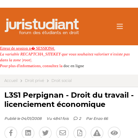
Erreur de session n� SESSION4:
La variable RECAPTCHA_SITEKEY que vous souhaitez valoriser n'existe pas
dans la zone |root|.
Pour plus d'informations, consultez la
doc en ligne
Accueil
Droit privé
Droit social
L3S1 Perpignan - Droit du travail -
licenciement économique
Publié le 04/01/2008
Vu 4841 fois
2
Par
Enzo 66