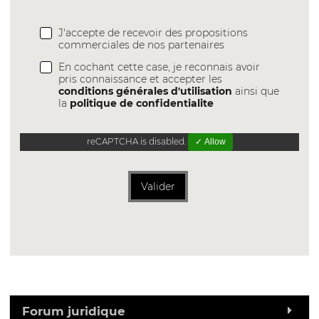
J'accepte de recevoir des propositions
commerciales de nos partenaires
En cochant cette case, je reconnais avoir
pris connaissance et accepter les
conditions générales d'utilisation
ainsi que
la
politique de confidentialite
reCAPTCHA is disabled.
✓ Allow
Valider
Forum juridique