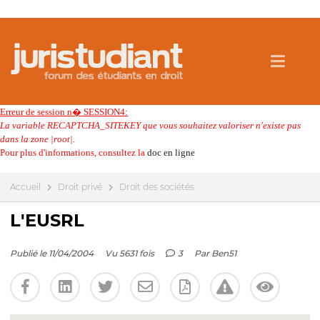
Erreur de session n� SESSION4:
La variable RECAPTCHA_SITEKEY que vous souhaitez valoriser n'existe pas
dans la zone |root|.
Pour plus d'informations, consultez la
doc en ligne
Accueil
Droit privé
Droit des sociétés
L'EUSRL
Publié le 11/04/2004
Vu 5631 fois
3
Par
Ben51