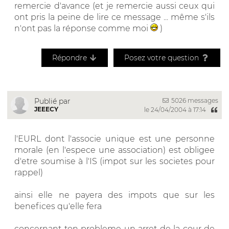
remercie d'avance (et je remercie aussi ceux qui
ont pris la peine de lire ce message ... même s'ils
n'ont pas la réponse comme moi
)
Répondre
Posez votre question
5026 messages
Publié par
JEEECY
le 24/04/2004 à 17:14
l'EURL dont l'associe unique est une personne
morale (en l'espece une association) est obligee
d'etre soumise à l'IS (impot sur les societes pour
rappel)
ainsi elle ne payera des impots que sur les
benefices qu'elle fera
concernant ton probleme un arret de la cour de