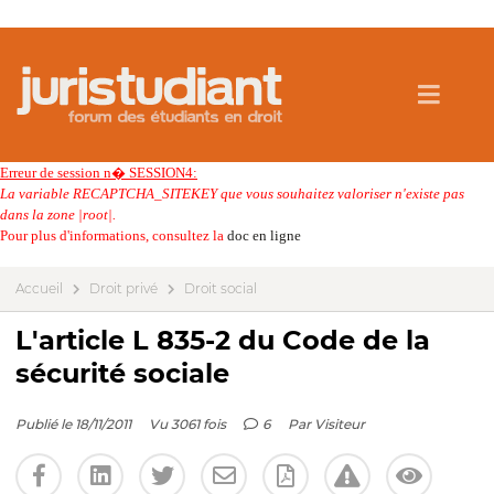
Erreur de session n� SESSION4:
La variable RECAPTCHA_SITEKEY que vous souhaitez valoriser n'existe pas
dans la zone |root|.
Pour plus d'informations, consultez la
doc en ligne
Accueil
Droit privé
Droit social
L'article L 835-2 du Code de la
sécurité sociale
Publié le 18/11/2011
Vu 3061 fois
6
Par
Visiteur