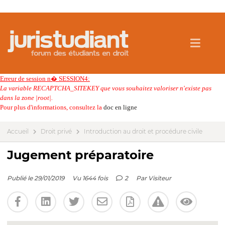
Erreur de session n� SESSION4:
La variable RECAPTCHA_SITEKEY que vous souhaitez valoriser n'existe pas
dans la zone |root|.
Pour plus d'informations, consultez la
doc en ligne
Accueil
Droit privé
Introduction au droit et procédure civile
Jugement préparatoire
Publié le 29/01/2019
Vu 1644 fois
2
Par
Visiteur