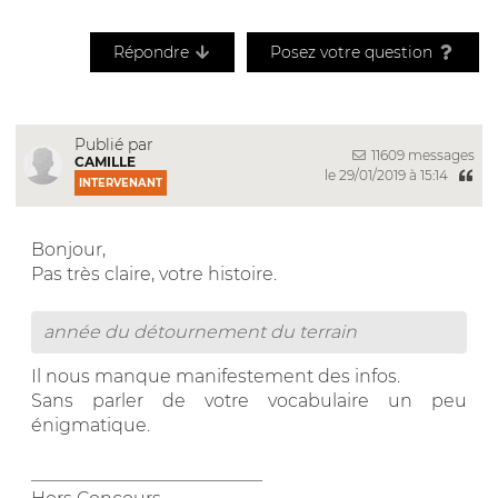
Répondre
Posez votre question
Publié par
11609 messages
CAMILLE
le 29/01/2019 à 15:14
INTERVENANT
Bonjour,
Pas très claire, votre histoire.
année du détournement du terrain
Il nous manque manifestement des infos.
Sans parler de votre vocabulaire un peu
énigmatique.
__________________________