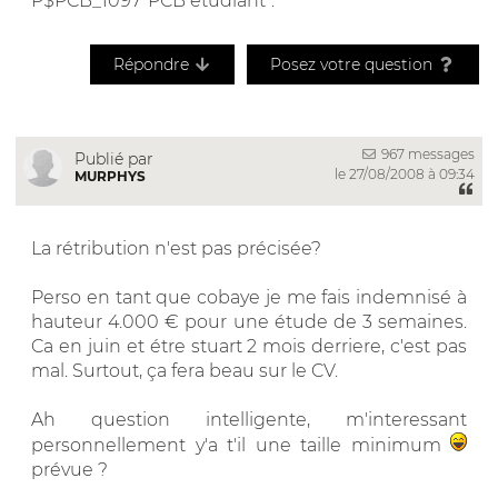
P$PCB_1097"PCB étudiant".
Répondre
Posez votre question
967 messages
Publié par
le 27/08/2008 à 09:34
MURPHYS
La rétribution n'est pas précisée?
Perso en tant que cobaye je me fais indemnisé à
hauteur 4.000 € pour une étude de 3 semaines.
Ca en juin et étre stuart 2 mois derriere, c'est pas
mal. Surtout, ça fera beau sur le CV.
Ah question intelligente, m'interessant
personnellement y'a t'il une taille minimum
prévue ?