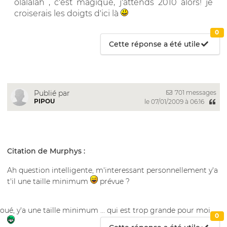
olalalah , c'est magique, j'attends 2010 alors! je
croiserais les doigts d'ici là
0
Cette réponse a été utile
701 messages
Publié par
PIPOU
le 07/01/2009 à 06:16
Citation de Murphys :
Ah question intelligente, m'interessant personnellement y'a
t'il une taille minimum
prévue ?
oué, y'a une taille minimum ... qui est trop grande pour moi
0