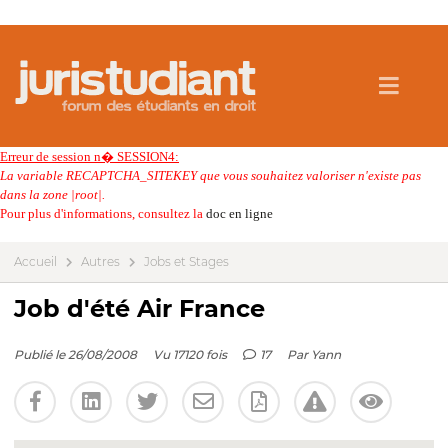
Erreur de session n� SESSION4:
La variable RECAPTCHA_SITEKEY que vous souhaitez valoriser n'existe pas
dans la zone |root|.
Pour plus d'informations, consultez la
doc en ligne
Accueil
Autres
Jobs et Stages
Job d'été Air France
Publié le 26/08/2008
Vu 17120 fois
17
Par
Yann