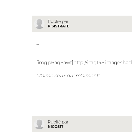
Publié par
PISISTRATE
...
__________________________
[img:p64q8awt]http://img148.imageshack
"J'aime ceux qui m'aiment"
Publié par
NICOS17