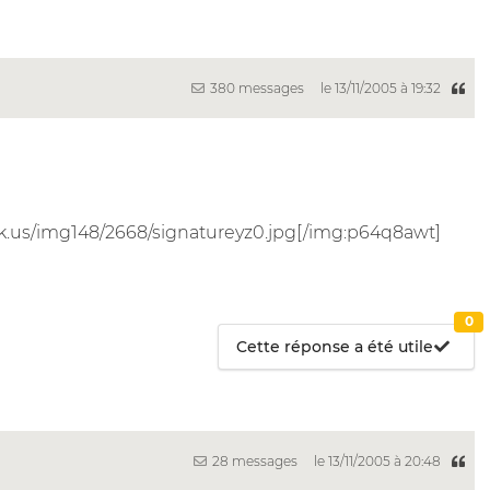
380 messages
le 13/11/2005 à 19:32
.us/img148/2668/signatureyz0.jpg[/img:p64q8awt]
0
Cette réponse a été utile
28 messages
le 13/11/2005 à 20:48