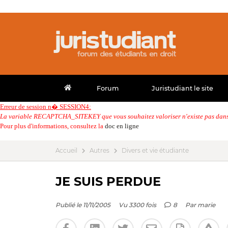
Forum
Juristudiant le site
Erreur de session n� SESSION4:
La variable RECAPTCHA_SITEKEY que vous souhaitez valoriser n'existe pas dans 
Pour plus d'informations, consultez la
doc en ligne
Accueil
Autres
Divers et vie étudiante
JE SUIS PERDUE
Publié le 11/11/2005
Vu 3300 fois
8
Par
marie