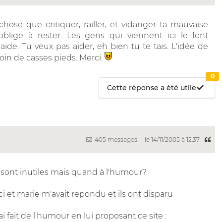
 chose que critiquer, railler, et vidanger ta mauvaise
lige à rester. Les gens qui viennent ici le font
ide. Tu veux pas aider, eh bien tu te tais. L'idée de
soin de casses pieds. Merci.
0
Cette réponse a été utile
405 messages
le 14/11/2005 à 12:37
e sont inutiles mais quand à l'humour?
i et marie m'avait repondu et ils ont disparu
ai fait de l'humour en lui proposant ce site :