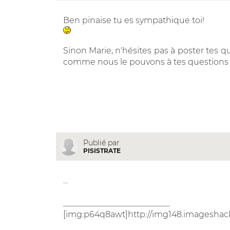
Ben pinaise tu es sympathique toi!
Sinon Marie, n'hésites pas à poster tes 
comme nous le pouvons à tes questions 
Publié par
PISISTRATE
...
__________________________
[img:p64q8awt]http://img148.imageshack