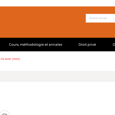
Cours, méthodologie et annales
Droit privé
D
la zone |root|.