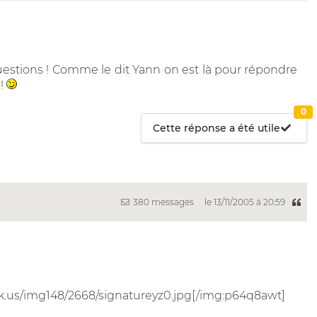
questions ! Comme le dit Yann on est là pour répondre
!
0
Cette réponse a été utile
380 messages
le 13/11/2005 à 20:59
.us/img148/2668/signatureyz0.jpg[/img:p64q8awt]