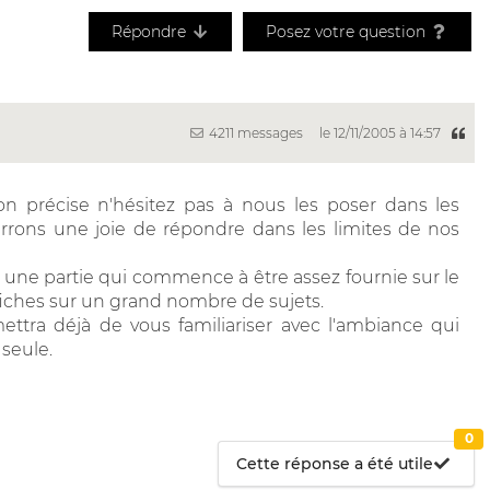
Répondre
Posez votre question
4211 messages
le 12/11/2005 à 14:57
 précise n'hésitez pas à nous les poser dans les
errons une joie de répondre dans les limites de nos
une partie qui commence à être assez fournie sur le
fiches sur un grand nombre de sujets.
ettra déjà de vous familiariser avec l'ambiance qui
 seule.
0
Cette réponse a été utile