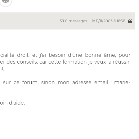
8 messages
le 11/11/2005 à 16:36
ialité droit, et j'ai besoin d'une bonne âme, pour
 des conseils, car cette formation je veux la réussir,
t.
 sur ce forum, sinon mon adresse email :
marie-
soin d'aide.