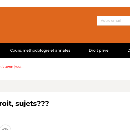
Cours, méthodologie et annales
Droit privé
D
la zone |root|.
oit, sujets???