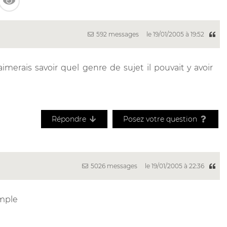
592 messages
le 19/01/2005 à 19:52
imerais savoir quel genre de sujet il pouvait y avoir
Répondre
Posez votre question
5026 messages
le 19/01/2005 à 22:36
emple