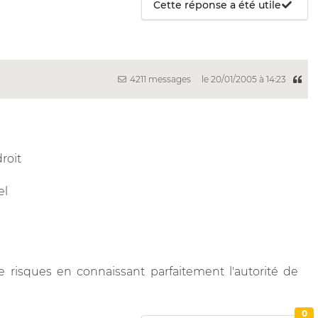
Cette réponse a été utile
4211 messages
le 20/01/2005 à 14:23
roit
el
 risques en connaissant parfaitement l'autorité de
0