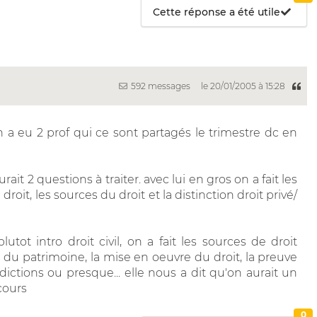
Cette réponse a été utile
592 messages
le 20/01/2005 à 15:28
n a eu 2 prof qui ce sont partagés le trimestre dc en
urait 2 questions à traiter. avec lui en gros on a fait les
 droit, les sources du droit et la distinction droit privé/
lutot intro droit civil, on a fait les sources de droit
rie du patrimoine, la mise en oeuvre du droit, la preuve
ridictions ou presque... elle nous a dit qu'on aurait un
cours
0