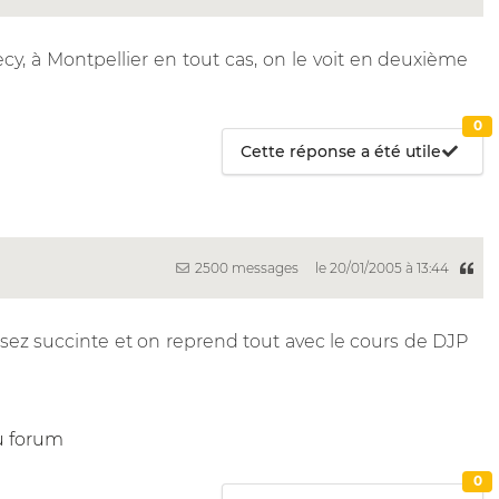
ecy, à Montpellier en tout cas, on le voit en deuxième
0
Cette réponse a été utile
2500 messages
le 20/01/2005 à 13:44
ssez succinte et on reprend tout avec le cours de DJP
u forum
0