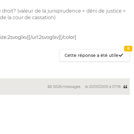
 droit? (valeur de la jurisprudence + déni de justice +
de la cour de cassation)
size:2svoglxv][/url:2svoglxv][/color]
0
Cette réponse a été utile
5026 messages
le 20/01/2005 à 07:16