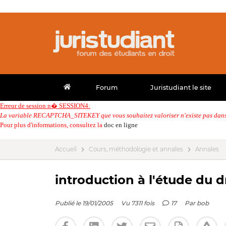
Forum
Juristudiant le site
Erreur de session n� SESSION4:
La variable RECAPTCHA_SITEKEY que vous souhaitez valoriser n'existe pas dans 
Pour plus d'informations, consultez la
doc en ligne
Accueil
Cours, méthodologie et annales
Annales
introduction à l'étude du dr
Publié le 19/01/2005
Vu 7311 fois
17
Par
bob