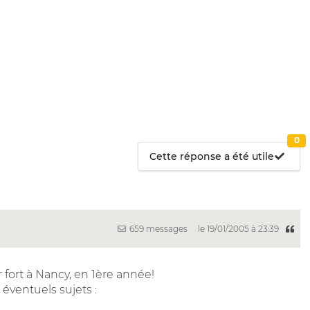
0
Cette réponse a été utile
659 messages
le 19/01/2005 à 23:39
fort à Nancy, en 1ère année!
éventuels sujets :