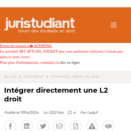
Erreur de session n� SESSION4:
La variable RECAPTCHA_SITEKEY que vous souhaitez valoriser n'existe pas
dans la zone |root|.
Pour plus d'informations, consultez la
doc en ligne
Accueil
Orientation
Orientation, Métiers du droit
Intégrer directement une L2
droit
Publié le 17/04/2024
Vu 1222 fois
4
Par
LadyF