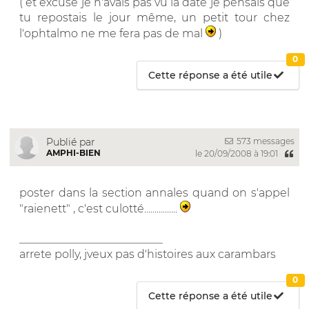
( et excuse je n'avais pas vu la date je pensais que
tu repostais le jour même, un petit tour chez
l'ophtalmo ne me fera pas de mal
)
0
Cette réponse a été utile
573 messages
Publié par
AMPHI-BIEN
le 20/09/2008 à 19:01
poster dans la section annales quand on s'appel
"raienett" , c'est culotté................
__________________________
arrete polly, jveux pas d'histoires aux carambars
0
Cette réponse a été utile