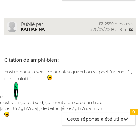
2590 messages
Publié par
KATHARINA
le 20/09/2008 à 19:15
Citation de amphi-bien :
poster dans la section annales quand on s'appel "raienett" ,
c'est culotté................
mdr
c'est vrai ça d'abord, ça mérite presque un trou
[size=34:3gfr7rq9]( de balle )[/size:3gfr7rq9] noir
0
Cette réponse a été utile