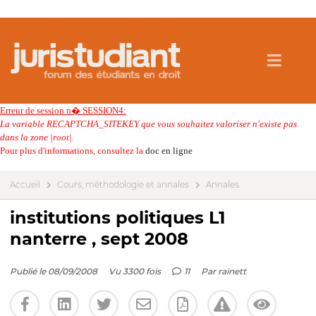
Erreur de session n� SESSION4:
La variable RECAPTCHA_SITEKEY que vous souhaitez valoriser n'existe pas
dans la zone |root|.
Pour plus d'informations, consultez la
doc en ligne
Accueil
Cours, méthodologie et annales
Annales
institutions politiques L1
nanterre , sept 2008
Publié le 08/09/2008
Vu 3300 fois
11
Par
rainett