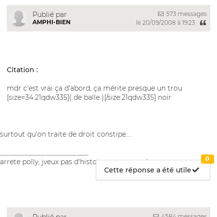
573 messages
Publié par
AMPHI-BIEN
le 20/09/2008 à 19:23
Citation :
mdr c'est vrai ça d'abord, ça mérite presque un trou
[size=34:21qdw335]( de balle )[/size:21qdw335] noir
surtout qu'on traite de droit constipe....
__________________________
0
arrete polly, jveux pas d'histoires aux carambars
Cette réponse a été utile
4584 messages
Publié par