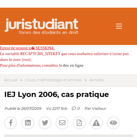
Erreur de session n� SESSION4:
La variable RECAPTCHA_SITEKEY que vous souhaitez valoriser n'existe pas
dans la zone |root|.
Pour plus d'informations, consultez la
doc en ligne
Accueil
Cours, méthodologie et annales
Annales
IEJ Lyon 2006, cas pratique
Publié le 26/07/2009
Vu 2217 fois
0
Par
Visiteur