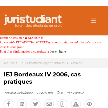
Erreur de session n� SESSION4:
La variable RECAPTCHA_SITEKEY que vous souhaitez valoriser n'existe pas
dans la zone |root|.
Pour plus d'informations, consultez la
doc en ligne
Accueil
Cours, méthodologie et annales
Annales
IEJ Bordeaux IV 2006, cas
pratiques
Publié le 26/07/2009
Vu 2219 fois
0
Par
Visiteur