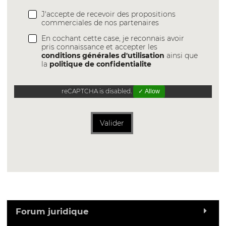
J'accepte de recevoir des propositions
commerciales de nos partenaires
En cochant cette case, je reconnais avoir
pris connaissance et accepter les
conditions générales d'utilisation
ainsi que
la
politique de confidentialite
reCAPTCHA is disabled.
✓ Allow
Valider
Forum juridique