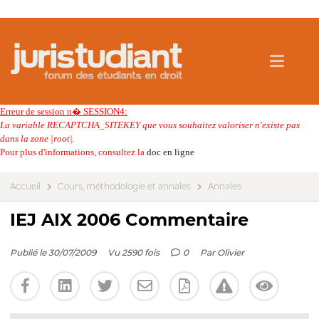
Erreur de session n� SESSION4:
La variable RECAPTCHA_SITEKEY que vous souhaitez valoriser n'existe pas
dans la zone |root|.
Pour plus d'informations, consultez la
doc en ligne
Accueil
Cours, méthodologie et annales
Annales
IEJ AIX 2006 Commentaire
Publié le 30/07/2009
Vu 2590 fois
0
Par
Olivier