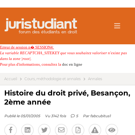
Erreur de session n� SESSION4:
La variable RECAPTCHA_SITEKEY que vous souhaitez valoriser n'existe pas
dans la zone |root|.
Pour plus d'informations, consultez la
doc en ligne
Accueil
Cours, méthodologie et annales
Annales
Histoire du droit privé, Besançon,
2ème année
Publié le 05/01/2005
Vu 3142 fois
5
Par
fabcubitus1