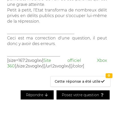
une grave atteinte.
Petit à petit, l'Etat transforma de nombreux délit
privés en délits publics pour s'occuper lui-même
de la répression.
_________________________________
Ceci est ma correction d'une question, il peut
donc y avoir des erreurs.
__________________________
[size=167:2svoglxv]
Site officiel Xbox
360
[/size:2svoglxv][/url:2svoglxv][/color]
0
Cette réponse a été utile
Répondre
Posez votre question