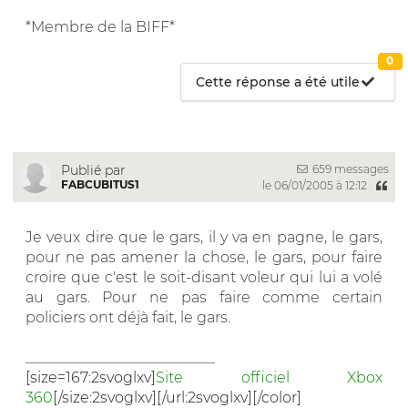
*Membre de la BIFF*
0
Cette réponse a été utile
659 messages
Publié par
FABCUBITUS1
le 06/01/2005 à 12:12
Je veux dire que le gars, il y va en pagne, le gars,
pour ne pas amener la chose, le gars, pour faire
croire que c'est le soit-disant voleur qui lui a volé
au gars. Pour ne pas faire comme certain
policiers ont déjà fait, le gars.
__________________________
[size=167:2svoglxv]
Site officiel Xbox
360
[/size:2svoglxv][/url:2svoglxv][/color]