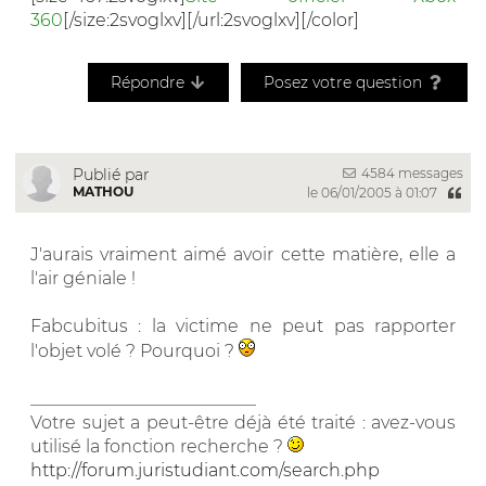
360
[/size:2svoglxv][/url:2svoglxv][/color]
Répondre
Posez votre question
4584 messages
Publié par
MATHOU
le 06/01/2005 à 01:07
J'aurais vraiment aimé avoir cette matière, elle a
l'air géniale !
Fabcubitus : la victime ne peut pas rapporter
l'objet volé ? Pourquoi ?
__________________________
Votre sujet a peut-être déjà été traité : avez-vous
utilisé la fonction recherche ?
http://forum.juristudiant.com/search.php