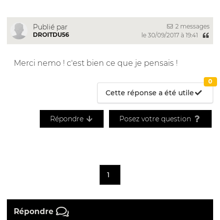
2 messages
Publié par
DROITDU56
le 30/09/2017 à 19:41
Merci nemo ! c'est bien ce que je pensais !
0
Cette réponse a été utile
Répondre
Posez votre question
1
Répondre