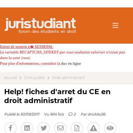
Erreur de session n� SESSION4:
La variable RECAPTCHA_SITEKEY que vous souhaitez valoriser n'existe pas
dans la zone |root|.
Pour plus d'informations, consultez la
doc en ligne
Accueil
Droit public
Droit administratif
Help! fiches d'arret du CE en
droit administratif
Publié le 30/09/2017
Vu 1614 fois
2
Par
droitdu56