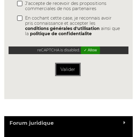
J'accepte de recevoir des propositions
commerciales de nos partenaires
En cochant cette case, je reconnais avoir
pris connaissance et accepter les
conditions générales d'utilisation
ainsi que
la
politique de confidentialite
reCAPTCHA is disabled.
✓ Allow
Valider
Forum juridique