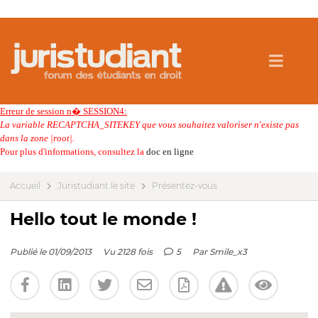
Erreur de session n� SESSION4:
La variable RECAPTCHA_SITEKEY que vous souhaitez valoriser n'existe pas
dans la zone |root|.
Pour plus d'informations, consultez la
doc en ligne
Accueil
Juristudiant le site
Présentez-vous
Hello tout le monde !
Publié le 01/09/2013
Vu 2128 fois
5
Par
Smile_x3