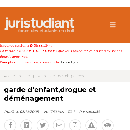
Erreur de session n� SESSION4:
La variable RECAPTCHA_SITEKEY que vous souhaitez valoriser n'existe pas
dans la zone |root|.
Pour plus d'informations, consultez la
doc en ligne
Accueil
Droit privé
Droit des obligations
garde d'enfant,drogue et
déménagement
Publié le 03/10/2005
Vu 1760 fois
1
Par
sanka59