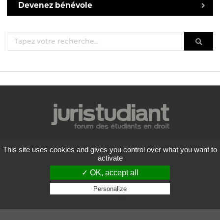
Devenez bénévole
Mentions légales
This site uses cookies and gives you control over what you want to
Politique de confidentialité
activate
Conditions générales d'utilisation
✓ OK, accept all
Liste des forums
Contactez-nous
Personalize
Privacy policy
Flux RSS
Copyright
2026 Juristudiant.com - Tous droits réservés