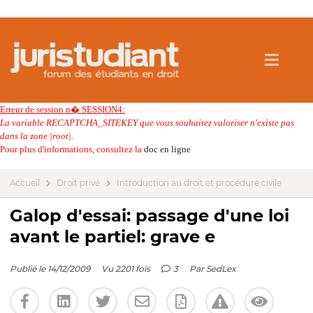
Erreur de session n� SESSION4:
La variable RECAPTCHA_SITEKEY que vous souhaitez valoriser n'existe pas
dans la zone |root|.
Pour plus d'informations, consultez la
doc en ligne
Accueil
Droit privé
Introduction au droit et procédure civile
Galop d'essai: passage d'une loi
avant le partiel: grave e
Publié le 14/12/2009
Vu 2201 fois
3
Par
SedLex