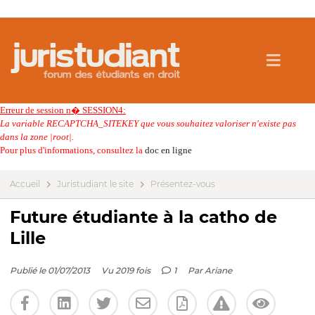
Erreur de session n� SESSION4:
La variable RECAPTCHA_SITEKEY que vous souhaitez valoriser n'existe pas
dans la zone |root|.
Pour plus d'informations, consultez la
doc en ligne
Accueil
Juristudiant le site
Présentez-vous
Future étudiante à la catho de
Lille
Publié le 01/07/2013
Vu 2019 fois
1
Par
Ariane